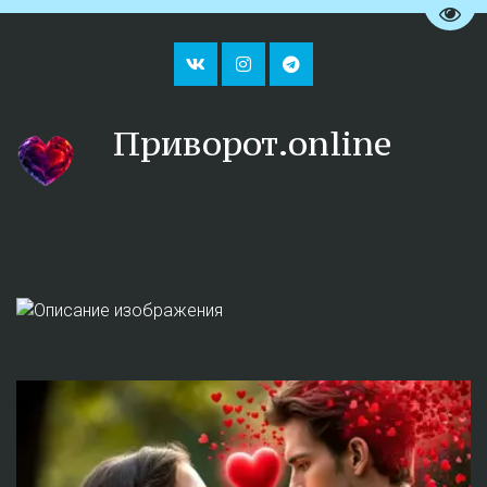
Пере
Приворот.online